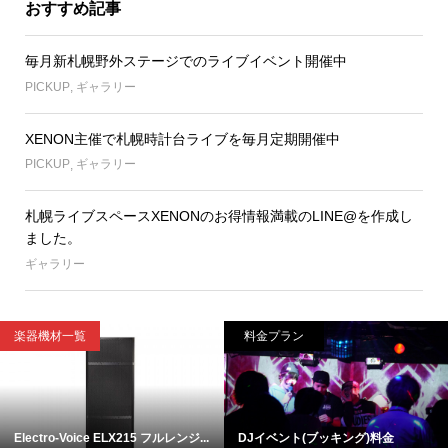
おすすめ記事
毎月新札幌野外ステージでのライブイベント開催中
PICKUP
,
ギャラリー
XENON主催で札幌時計台ライブを毎月定期開催中
PICKUP
,
ギャラリー
札幌ライブスペースXENONのお得情報満載のLINE@を作成し
ました。
ギャラリー
楽器機材一覧
料金プラン
Electro-Voice ELX215 フルレンジ...
DJイベント(ブッキング)料金