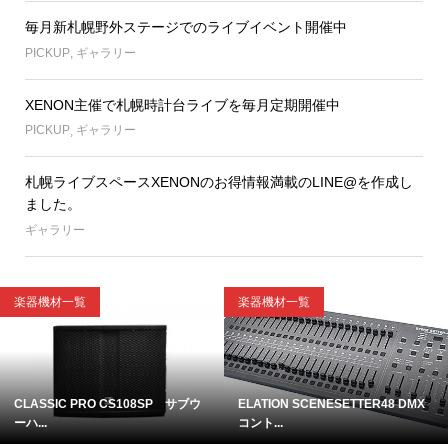
毎月新札幌野外ステージでのライブイベント開催中
PICKUP
,
ギャラリー
XENON主催で札幌時計台ライブを毎月定期開催中
PICKUP
,
ギャラリー
札幌ライブスペースXENONのお得情報満載のLINE@を作成し
ました。
ギャラリー
楽器機材一覧
楽器機材一覧
CLASSIC PRO CS108SP サブウ
ELATION SCENESETTER48 DMX
ーハ...
コント...