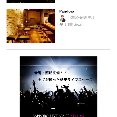
Pandora
XENON代表 野村
3,388 views