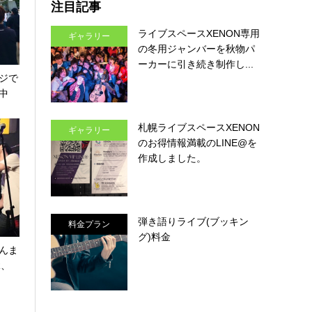
注目記事
ライブスペースXENON専用
ギャラリー
の冬用ジャンバーを秋物パ
ーカーに引き続き制作し...
ジで
中
札幌ライブスペースXENON
ギャラリー
のお得情報満載のLINE@を
作成しました。
弾き語りライブ(ブッキン
料金プラン
グ)料金
んま
R、