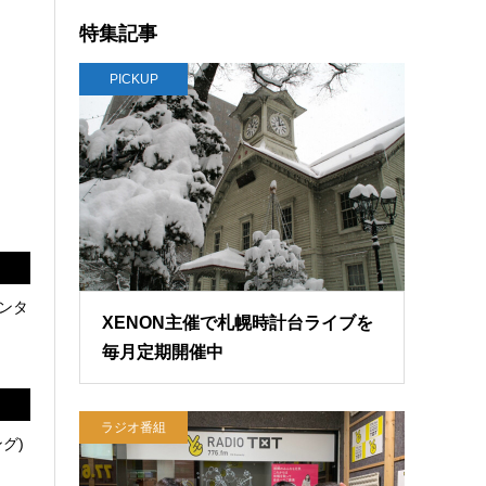
特集記事
PICKUP
ンタ
XENON主催で札幌時計台ライブを
毎月定期開催中
ラジオ番組
グ)