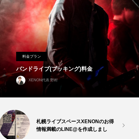
ギャラリー
札幌ライブスペースXENO
金
載のLINE@を作成しました
XENON代表 野村
札幌ライブスペースXENONのお得

情報満載のLINE@を作成しまし
た。