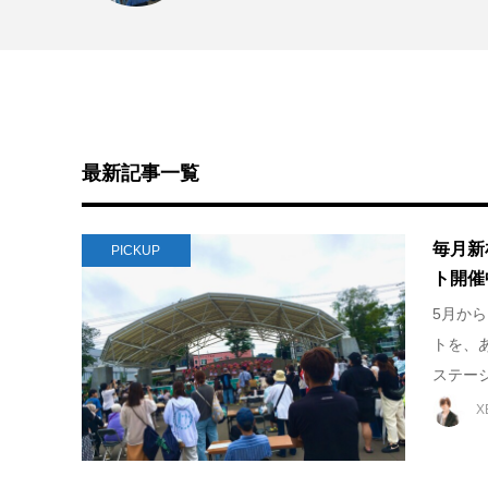
最新記事一覧
毎月新
PICKUP
ト開催
5月か
トを、
ステージ
X