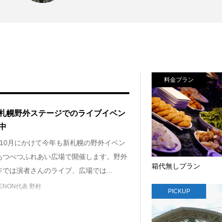
料金プラン
札幌野外ステージでのライブイベン
中
ら10月にかけて今年も新札幌の野外イベン
あつべつふれあい広場で開催します。野外
箱代無しプラン
では演者さんのライブ、広場では...
ENON代表 野村
PICKUP