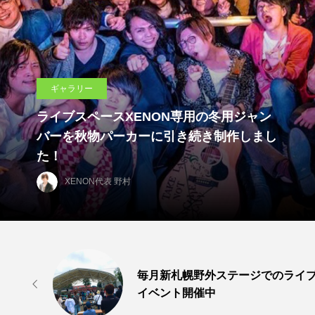
料金プラン
料金
格安箱貸し・ホールレンタ
XENON代表 野村
毎月新札幌野外ステージでのライ

イベント開催中