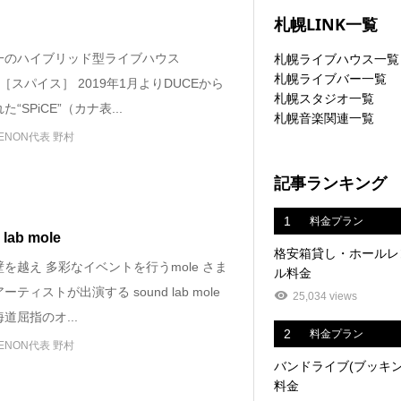
札幌LINK一覧
一のハイブリッド型ライブハウス
札幌ライブハウス一覧
札幌ライブバー一覧
CE”［スパイス］ 2019年1月よりDUCEから
札幌スタジオ一覧
“SPiCE”（カナ表...
札幌音楽関連一覧
ENON代表 野村
記事ランキング
1
料金プラン
lab mole
格安箱貸し・ホールレ
を越え 多彩なイベントを行うmole さま
ル料金
ーティストが出演する sound lab mole
25,034 views
道屈指のオ...
2
料金プラン
ENON代表 野村
バンドライブ(ブッキン
料金