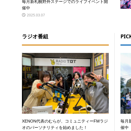
毎月新札幌野外ステージでのライブイベント開
催中
2025.03.07
ラジオ番組
PIC
XENON代表のむらが、コミュニティーFMラジ
毎月
オのパーソナリティを始めました！
催中