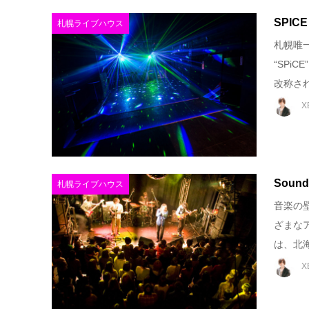
SPICE
札幌ライブハウス
札幌唯
“SPi
改称された
X
Sound 
札幌ライブハウス
音楽の壁
ざまなア
は、北海
X