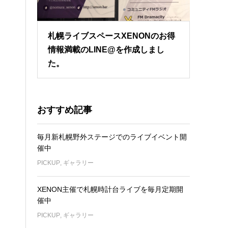
札幌ライブスペースXENONのお得
情報満載のLINE@を作成しまし
た。
おすすめ記事
毎月新札幌野外ステージでのライブイベント開
催中
PICKUP
,
ギャラリー
XENON主催で札幌時計台ライブを毎月定期開
催中
PICKUP
,
ギャラリー