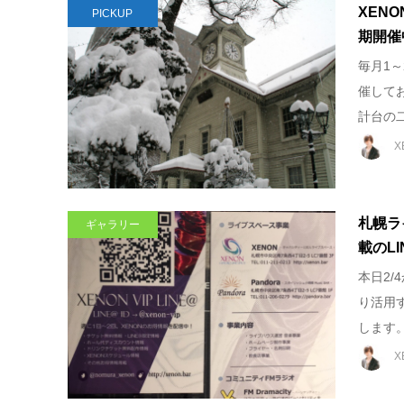
XEN
PICKUP
期開催
毎月1
催して
計台の二
X
札幌ラ
ギャラリー
載のL
本日2/
り活用
します。‬ 
X