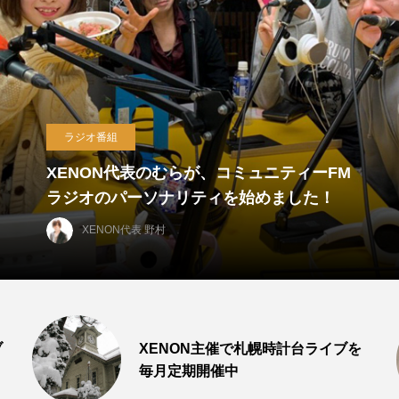
料金プラン
ル料金
DJイベント(ブッキング)料
XENON代表 野村
ブ
XENON主催で札幌時計台ライブを
毎月定期開催中