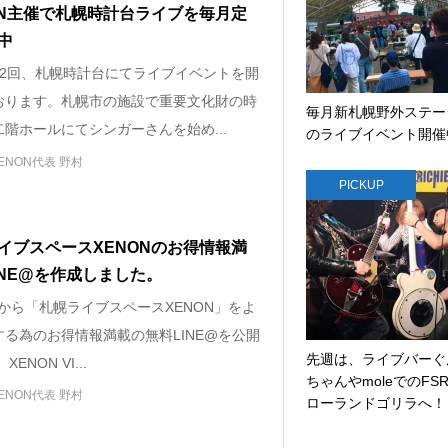
ON主催で札幌時計台ライブを毎月定
中
～2回、札幌時計台にてライブイベントを開
おります。札幌市の施設で重要文化財の時
毎月新札幌野外ステー
階ホールにてシンガーさんを始め...
のライブイベント開催
ENON代表 野村
PICKUP
イブスペースXENONのお得情報満
INE@を作成しました。
4から「札幌ライブスペースXENON」をよ
する為のお得情報満載の無料LINE@を公開
先週は、ライブバーぐ
‪XENON VI...
ちゃんやmoleでのFS
ENON代表 野村
ローランドゴリラへ！