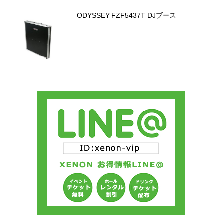
ODYSSEY FZF5437T DJブース