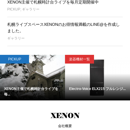
XENON主催で札幌時計台ライブを毎月定期開催中
PICKUP
,
ギャラリー
札幌ライブスペースXENONのお得情報満載のLINE@を作成し
ました。
ギャラリー
PICKUP
楽器機材一覧
XENON主催で札幌時計台ライブを
Electro-Voice ELX215 フルレンジ...
毎...
会社概要