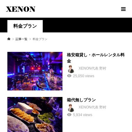
料金プラン
記事一覧
料金プラン
格安箱貸し・ホールレンタル料
金
XENON代表 野村
25,050 views
箱代無しプラン
XENON代表 野村
5,934 views