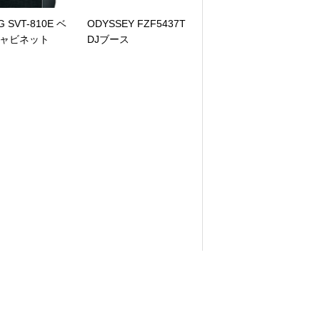
 SVT-810E ベ
ODYSSEY FZF5437T
ャビネット
DJブース