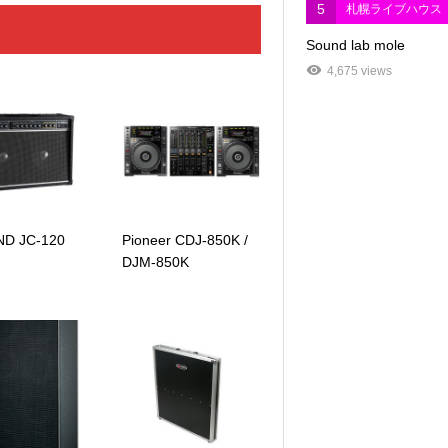
5
札幌ライブハウス
Sound lab mole
4,675 views
D JC-120
Pioneer CDJ-850K /
DJM-850K