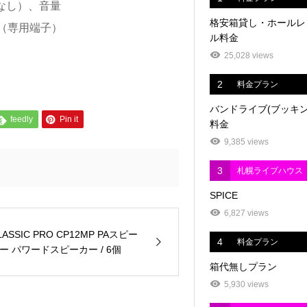
6、なし）、音量
格安箱貸し・ホールレ
（専用端子）
ル料金
25,028 views
2
料金プラン
バンドライブ(ブッキン
feedly
Pin it
料金
9,385 views
3
札幌ライブハウス
SPICE
6,827 views
LASSIC PRO CP12MP PAスピー
4
料金プラン
ー パワードスピーカー / 6個
箱代無しプラン
5,930 views