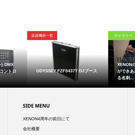
楽器機材一覧
ギャラリー
) DMX
XENO
ODYSSEY FZF5437T DJブース
MXコントロ
ができあ
る名刺...
SIDE MENU
XENON4周年の前日にて
会社概要