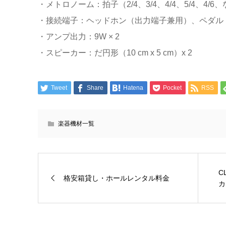
・メトロノーム：拍子（2/4、3/4、4/4、5/4、4/
・接続端子：ヘッドホン（出力端子兼用）、ペダル
・アンプ出力：9W × 2
・スピーカー：だ円形（10 cm x 5 cm）x 2
Tweet
Share
Hatena
Pocket
RSS
楽器機材一覧
C
格安箱貸し・ホールレンタル料金
カ