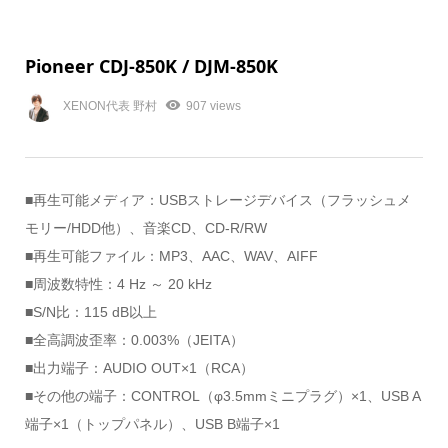
Pioneer CDJ-850K / DJM-850K
XENON代表 野村
907 views
■再生可能メディア：USBストレージデバイス（フラッシュメ
モリー/HDD他）、音楽CD、CD-R/RW
■再生可能ファイル：MP3、AAC、WAV、AIFF
■周波数特性：4 Hz ～ 20 kHz
■S/N比：115 dB以上
■全高調波歪率：0.003%（JEITA）
■出力端子：AUDIO OUT×1（RCA）
■その他の端子：CONTROL（φ3.5mmミニプラグ）×1、USB A
端子×1（トップパネル）、USB B端子×1