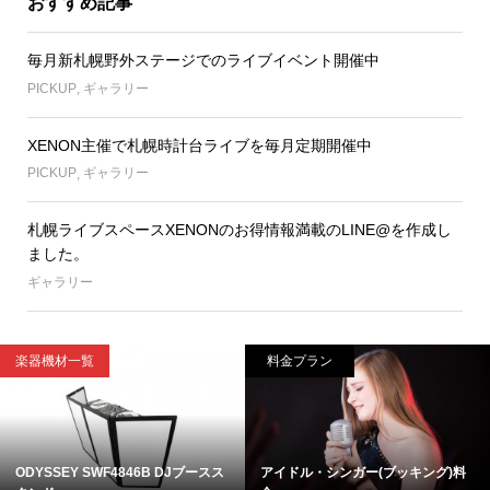
おすすめ記事
毎月新札幌野外ステージでのライブイベント開催中
PICKUP
,
ギャラリー
XENON主催で札幌時計台ライブを毎月定期開催中
PICKUP
,
ギャラリー
札幌ライブスペースXENONのお得情報満載のLINE@を作成し
ました。
ギャラリー
楽器機材一覧
料金プラン
ODYSSEY SWF4846B DJブースス
アイドル・シンガー(ブッキング)料