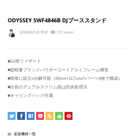
ODYSSEY SWF4846B DJブーススタンド
XENON代表 野村
702 views
■DJ用ファザード
■超軽量ブラックパウダーコートアルミフレーム構造
■簡単に組立o分解可能（60cm×117cmのパーツ4枚で構成）
■白色のデュアルスクリム面は防炎処理済
■キャリングバック付属
楽器機材一覧