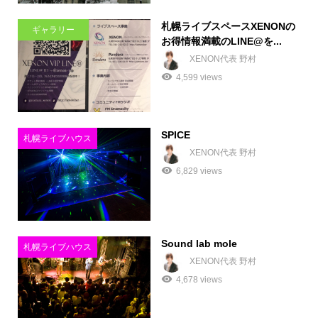
札幌ライブスペースXENONの
ギャラリー
お得情報満載のLINE@を...
XENON代表 野村
4,599 views
SPICE
札幌ライブハウス
XENON代表 野村
6,829 views
Sound lab mole
札幌ライブハウス
XENON代表 野村
4,678 views