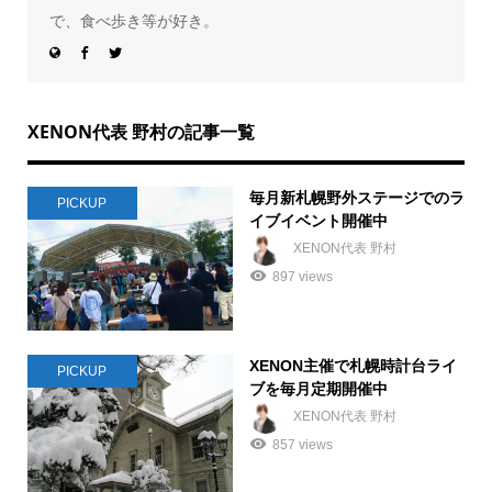
で、食べ歩き等が好き。
XENON代表 野村の記事一覧
毎月新札幌野外ステージでのラ
PICKUP
イブイベント開催中
XENON代表 野村
897 views
XENON主催で札幌時計台ライ
PICKUP
ブを毎月定期開催中
XENON代表 野村
857 views