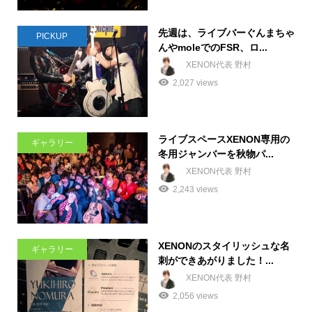
先週は、ライブバーぐんまちゃ
PICKUP
んやmoleでのFSR、ロ...
XENON代表 野村
2,027 views
ライブスペースXENON専用の
ギャラリー
冬用ジャンバーを秋物パ...
XENON代表 野村
2,243 views
XENONのスタイリッシュな名
ギャラリー
刺ができあがりました！...
XENON代表 野村
2,056 views