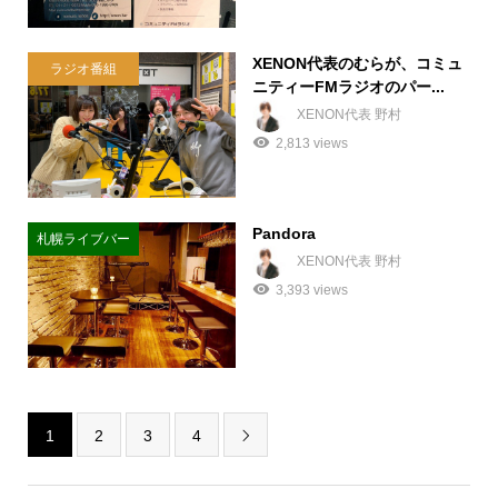
XENON代表のむらが、コミュ
ラジオ番組
ニティーFMラジオのパー...
XENON代表 野村
2,813 views
Pandora
札幌ライブバー
XENON代表 野村
3,393 views
1
2
3
4
