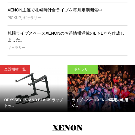
XENON主催で札幌時計台ライブを毎月定期開催中
PICKUP
,
ギャラリー
札幌ライブスペースXENONのお得情報満載のLINE@を作成し
ました。
ギャラリー
楽器機材一覧
ギャラリー
ODYSSEY LSTAND BLACK ラップ
ライブスペースXENON専用の冬用
トッ...
ジ...