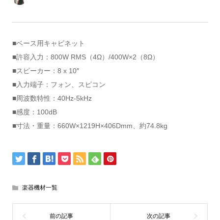
■ベース用キャビネット
■許容入力：800W RMS（4Ω）/400W×2（8Ω）
■スピーカー：8 x 10″
■入力端子：フォン、スピコン
■周波数特性：40Hz-5kHz
■感度：100dB
■寸法・重量：660W×1219H×406Dmm、約74.8kg
楽器機材一覧