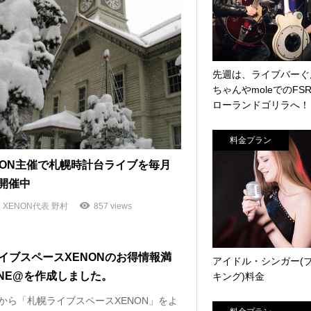
先週は、ライブバーぐ
ちゃんやmoleでのFS
ローランドゴリラへ！
料金プラン
NON主催で札幌時計台ライブを毎月
開催中
XENON代表 野村
857 views
イブスペースXENONのお得情報満
アイドル・シンガー(
INE@を作成しました。
キング)料金
4から「札幌ライブスペースXENON」をよ