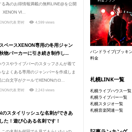
料金プラン
する為のお得情報満載の無料LINE@を公開
‪XENON VI...
ENON代表 野村
4,599 views
スペースXENON専用の冬用ジャン
バンドライブ(ブッキン
秋物パーカーに引き続き制作し...
料金
ハウスやライブバーのスタッフさんが着て
うなよくある専用のジャンバーを作成しま
札幌LINK一覧
に白文字がクールでXENONのロ...
ENON代表 野村
2,243 views
札幌ライブハウス一覧
札幌ライブバー一覧
札幌スタジオ一覧
札幌音楽関連一覧
ONのスタイリッシュな名刺ができあ
した！遊び心ある名刺です！
記事ランキング
、この名刺を何回でも見てもらいたいの