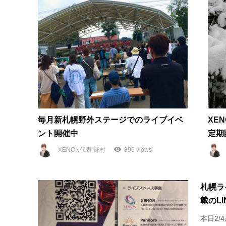
毎月新札幌野外ステージでのライブイベ
XE
ント開催中
定期
XENON代表 野村
896 views
札幌ラ
載のL
本日2/