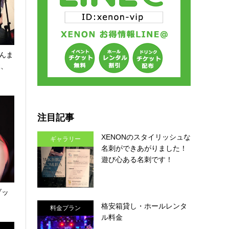
んま
R、
注目記事
XENONのスタイリッシュな
ギャラリー
名刺ができあがりました！
遊び心ある名刺です！
ブッ
格安箱貸し・ホールレンタ
料金プラン
ル料金