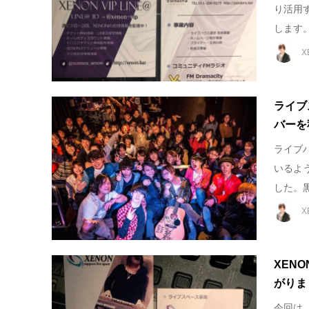
り活用
します。‬ 
X
ライブ
バーを
ライブ
いるよ
した。黒
X
XEN
がりま
今回は