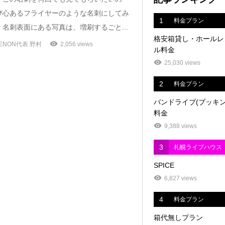
び心あるフライヤーのような名刺にしてみ
1
料金プラン
名刺表面にある写真は、増刷するごと...
格安箱貸し・ホールレ
ENON代表 野村
2,056 views
ル料金
25,030 views
2
料金プラン
バンドライブ(ブッキン
料金
9,388 views
3
札幌ライブハウス
SPICE
6,827 views
4
料金プラン
箱代無しプラン