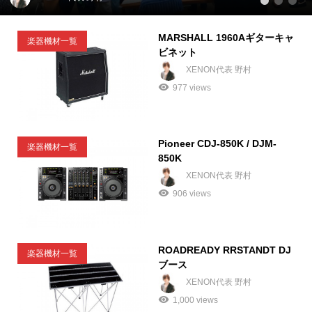
1
2
3
MARSHALL 1960Aギターキャ
楽器機材一覧
ビネット
XENON代表 野村
977 views
Pioneer CDJ-850K / DJM-
楽器機材一覧
850K
XENON代表 野村
906 views
ROADREADY RRSTANDT DJ
楽器機材一覧
ブース
XENON代表 野村
1,000 views