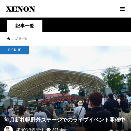
記事一覧
記事一覧
PICKUP
毎月新札幌野外ステージでのライブイベント開催中
XENON代表 野村
897 views