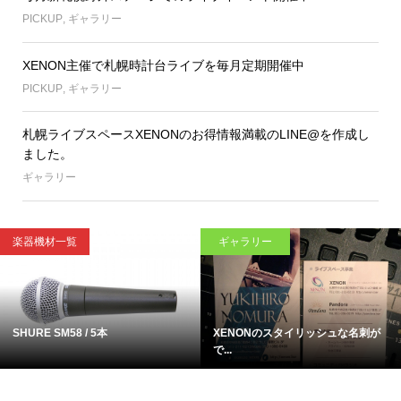
PICKUP
,
ギャラリー
XENON主催で札幌時計台ライブを毎月定期開催中
PICKUP
,
ギャラリー
札幌ライブスペースXENONのお得情報満載のLINE@を作成し
ました。
ギャラリー
楽器機材一覧
ギャラリー
SHURE SM58 / 5本
XENONのスタイリッシュな名刺が
で...