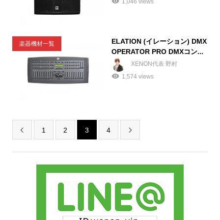
1,046 views
ELATION (イレーション) DMX
楽器機材一覧
OPERATOR PRO DMXコン...
XENON代表 野村
1,574 views
1
2
3
4

