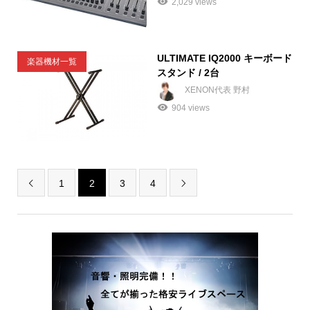
2,029 views
ULTIMATE IQ2000 キーボード
楽器機材一覧
スタンド / 2台
XENON代表 野村
904 views
1
2
3
4

