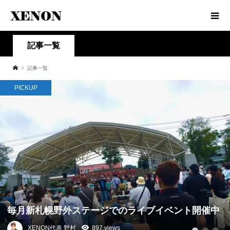
記事一覧
記事一覧
PICKUP
毎月新札幌野外ステージでのライブイベント開催中
XENON代表 野村
897 views