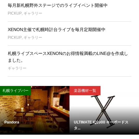
毎月新札幌野外ステージでのライブイベント開催中
PICKUP
,
ギャラリー
XENON主催で札幌時計台ライブを毎月定期開催中
PICKUP
,
ギャラリー
札幌ライブスペースXENONのお得情報満載のLINE@を作成し
ました。
ギャラリー
札幌ライブバー
楽器機材一覧
Pandora
ULTIMATE IQ2000 キーボードス
タ...