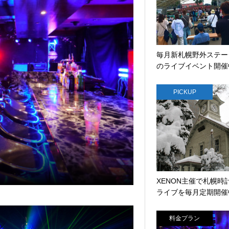
毎月新札幌野外ステー
のライブイベント開催
PICKUP
XENON主催で札幌時
ライブを毎月定期開催
料金プラン