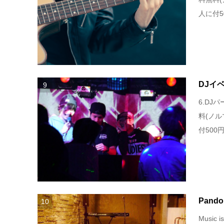
人に付50
DJイ
9
6.DJ
料(ノ
付500円
Pando
10
Music