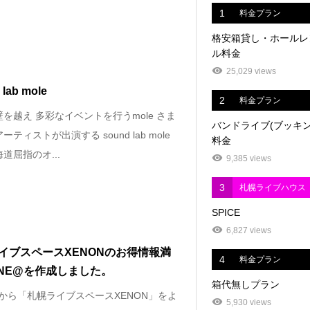
1
料金プラン
格安箱貸し・ホールレ
ル料金
25,029 views
lab mole
2
料金プラン
を越え 多彩なイベントを行うmole さま
バンドライブ(ブッキン
ーティストが出演する sound lab mole
料金
道屈指のオ...
9,385 views
3
札幌ライブハウス
SPICE
6,827 views
イブスペースXENONのお得情報満
4
料金プラン
INE@を作成しました。
箱代無しプラン
4から「札幌ライブスペースXENON」をよ
5,930 views