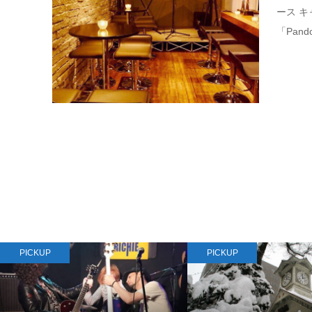
ース 
「Pand
PICKUP
楽器機材一覧