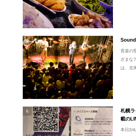
Sound 
5
音楽の壁
ざまなア
は、北海
札幌ラ
6
載のL
本日2/