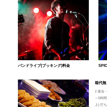
バンドライブ(ブッキング)料金
SPI
箱代無
4
2.宴会
～5時間
上) 打