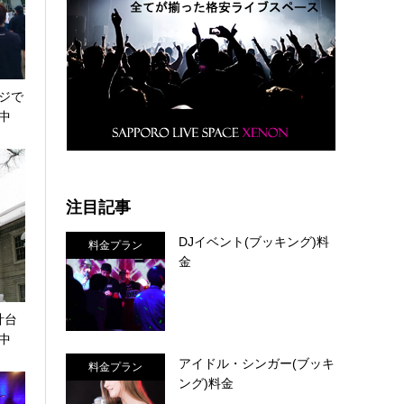
ジで
中
注目記事
DJイベント(ブッキング)料
料金プラン
金
計台
中
アイドル・シンガー(ブッキ
料金プラン
ング)料金