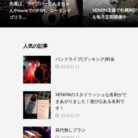
XENON主催で札幌時計台ライブ
MARSHALL 196
を毎月定期開催中
ネット
人気の記事
バンドライブ(ブッキング)料金
2019.01.11
XENONのスタイリッシュな名刺がで
きあがりました！遊び心ある名刺で
す！
2019.01.17
箱代無しプラン
2019.01.11