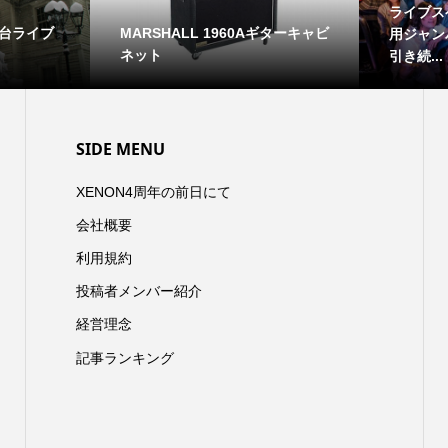
ライブスペースXENON専用の冬
0Aギターキャビ
ODYS
用ジャンバーを秋物パーカーに
スタ
引き続...
SIDE MENU
XENON4周年の前日にて
会社概要
利用規約
投稿者メンバー紹介
経営理念
記事ランキング