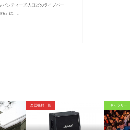
キャパシティー15人ほどのライブバー
ora」は、...
ギャラリー
楽器機材