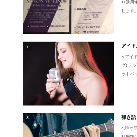
り活用
します。‬ 
アイド
7
5.ア
グ) ・
ットバッ
弾き語
8
4.弾き
料無料