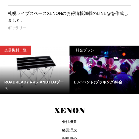
札幌ライブスペースXENONのお得情報満載のLINE@を作成し
ました。
ギャラリー
楽器機材一覧
料金プラン
ROADREADY RRSTANDT DJブー
DJイベント(ブッキング)料金
ス
会社概要
経営理念