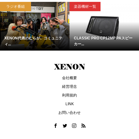
ラジオ番組
楽器機材一覧
XENON代表のむらが、コミュニテ
CLASSIC PRO CP12MP PAスピー
ィ...
カー...
会社概要
経営理念
利用規約
LINK
お問い合わせ