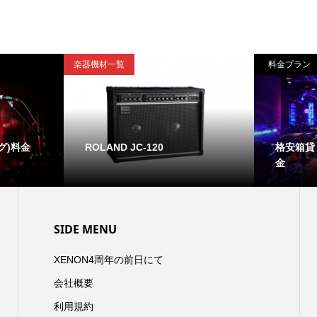
楽器機材一覧
料金プラン
グ)料金
ROLAND JC-120
格安箱貸
金
SIDE MENU
XENON4周年の前日にて
会社概要
利用規約