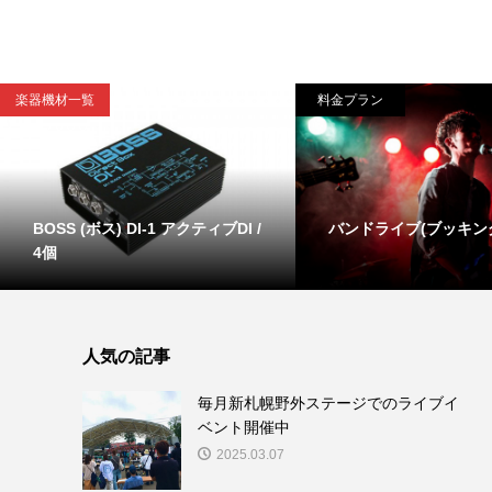
楽器機材一覧
料金プラン
BOSS (ボス) DI-1 アクティブDI /
バンドライブ(ブッキン
4個
人気の記事
毎月新札幌野外ステージでのライブイ
ベント開催中
2025.03.07