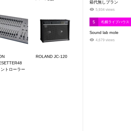
箱代無しプラン
5,934 views
5
札幌ライブハウス
Sound lab mole
4,679 views
ON
ROLAND JC-120
ESETTER48
コントローラー