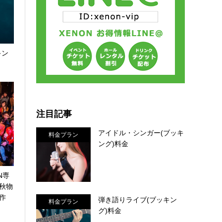
キン
注目記事
アイドル・シンガー(ブッキ
料金プラン
ング)料金
N専
秋物
作
弾き語りライブ(ブッキン
料金プラン
グ)料金