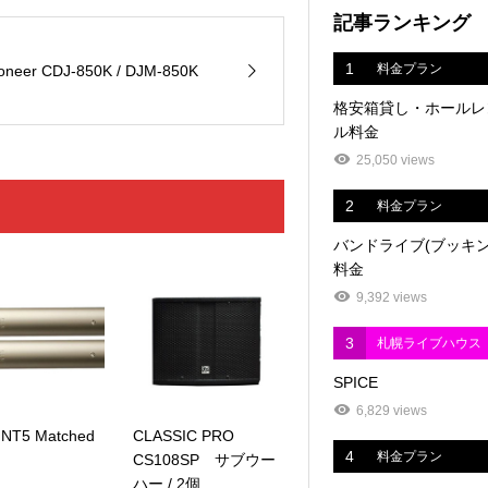
記事ランキング
1
料金プラン
oneer CDJ-850K / DJM-850K
格安箱貸し・ホールレ
ル料金
25,050 views
2
料金プラン
バンドライブ(ブッキン
料金
9,392 views
3
札幌ライブハウス
SPICE
6,829 views
NT5 Matched
CLASSIC PRO
4
料金プラン
CS108SP サブウー
ハー / 2個