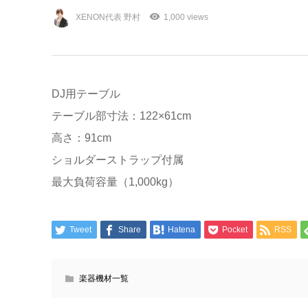
XENON代表 野村
1,000 views
DJ用テーブル
テーブル部寸法：122×61cm
高さ：91cm
ショルダーストラップ付属
最大負荷容量（1,000kg）
Tweet
Share
Hatena
Pocket
RSS
楽器機材一覧