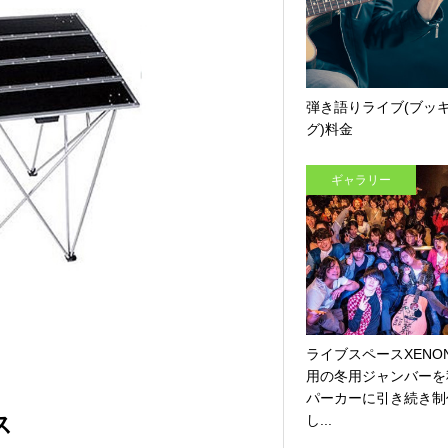
弾き語りライブ(ブッ
グ)料金
ギャラリー
ライブスペースXENO
用の冬用ジャンバーを
パーカーに引き続き制
ス
し...