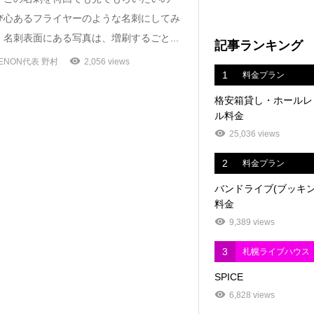
び心あるフライヤーのような名刺にしてみ
名刺表面にある写真は、増刷するごと...
記事ランキング
ENON代表 野村
2,056 views
1
料金プラン
格安箱貸し・ホールレ
ル料金
25,036 views
2
料金プラン
バンドライブ(ブッキン
料金
9,389 views
3
札幌ライブハウス
SPICE
6,828 views