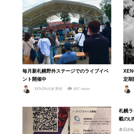
毎月新札幌野外ステージでのライブイベ
XE
ント開催中
定期
XENON代表 野村
897 views
札幌ラ
載のL
本日2/