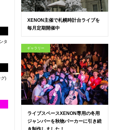
XENON主催で札幌時計台ライブを
毎月定期開催中
ンタ
ギャラリー
グ)
ライブスペースXENON専用の冬用
ジャンバーを秋物パーカーに引き続
き制作しました！