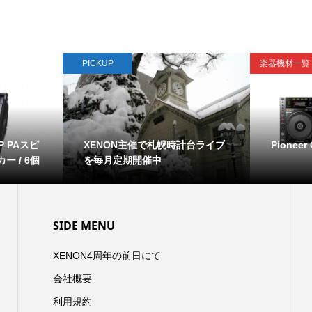
PICKUP
楽器機材一覧
MP PAスピ
XENON主催で札幌時計台ライブ
Pioneer
 / 6個
を毎月定期開催中
SIDE MENU
XENON4周年の前日にて
会社概要
利用規約