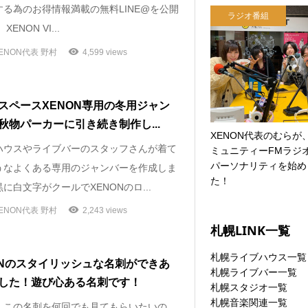
する為のお得情報満載の無料LINE@を公開
ラジオ番組
‪XENON VI...
ENON代表 野村
4,599 views
スペースXENON専用の冬用ジャン
秋物パーカーに引き続き制作し...
XENON代表のむらが
ハウスやライブバーのスタッフさんが着て
ミュニティーFMラジ
パーソナリティを始め
うなよくある専用のジャンバーを作成しま
た！
に白文字がクールでXENONのロ...
ENON代表 野村
2,243 views
札幌LINK一覧
札幌ライブハウス一覧
ONのスタイリッシュな名刺ができあ
札幌ライブバー一覧
した！遊び心ある名刺です！
札幌スタジオ一覧
札幌音楽関連一覧
、この名刺を何回でも見てもらいたいの