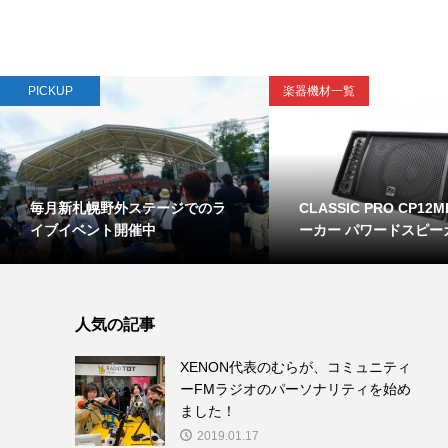
PICKUP
楽器機材一覧
毎月新札幌野外ステージでのラ
CLASSIC PRO CP12
イブイベント開催中
ーカー パワードスピーカー
人気の記事
XENON代表のむらが、コミュニティ
ーFMラジオのパーソナリティを始め
ました！
2019.01.17