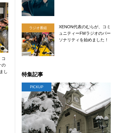
XENON代表のむらが、コミ
ラジオ番組
ュニティーFMラジオのパー
ソナリティを始めました！
、コ
オの
まし
特集記事
PICKUP