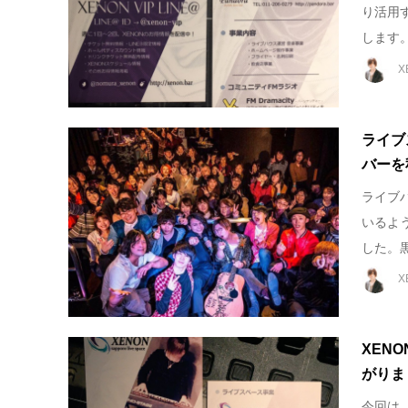
り活用
します。‬ 
X
ライブ
バーを
ライブ
いるよ
した。黒
X
XEN
がりま
今回は