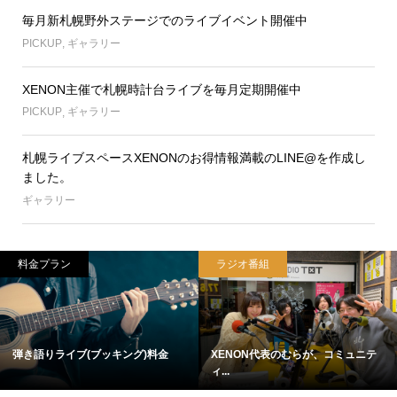
毎月新札幌野外ステージでのライブイベント開催中
PICKUP
,
ギャラリー
XENON主催で札幌時計台ライブを毎月定期開催中
PICKUP
,
ギャラリー
札幌ライブスペースXENONのお得情報満載のLINE@を作成し
ました。
ギャラリー
料金プラン
ラジオ番組
弾き語りライブ(ブッキング)料金
XENON代表のむらが、コミュニテ
ィ...